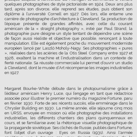
quelques photographies de style pictorialiste en 1924. Deux ans plus
tard, après son divorce, elle reprend ses études, puis obtient son
diplôme à l’université Cornell en 1927. Dès lors, elle entame une
carrière de photographe d’architecture à Cleveland. Sa production de
l’époque présente de grandes affinités, avec celle du courant
américain de la « straight photography », initié par Paul Strand, la
photographie pure désigne un style tentant de dépeindre une scène
de façon aussi réaliste et objective que possible, renonçant à toute
manipulation. Elle est également proche du mouvement moderniste
européen lancé par Laszlò Moholy-Nagy. Ses photographies « pures
», réalisées dans les aciéries de la Otis Steel Company entre 1927 et
1928, exaltent la machine et l’industrialisation dans un contexte de
fierté nationale. Sa réussite commerciale lui permet d’ouvrir un studio
à Cleveland, dont le musée d’Art récompense les images industrielles
en 1927.
Margaret Bourke-White débute dans le photojournalisme grâce à
l’éditeur américain Henry Luce, qui l’engage en tant que rédactrice
associée pour illustrer le premier numéro du magazine Fortune, paru
en février 1930. Forte de ses récents succès, elle emménage dans le
Chrysler Building en 1930. La même année, elle séjourne cinq mois
en URSS, envoyée en mission où elle photographie des installations
industrielles, les différents chantiers des plans quinquennaux en
cours, et se familiarise avec la rhétorique visuelle photographique de
la propagande soviétique. Ses clichés de Russie, publiés dans Fortune,
font l’objet d’un ouvrage : Eyes on Russia (1931). Ainsi l'armée