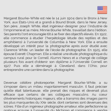
Margaret Bourke-White est née le 14 juin 1904 dans le Bronx à New
York, aux États-Unis et a grandi à Bound Brook, dans le New Jersey.
Son père, Joseph White, était ingénieur-designer pour l'industrie de
l'imprimerie et sa mère, Minnie Bourke White, travaillait dans l'édition.
Ses parents l'ont encouragée tôt à se fixer des objectifs élevés. En 1922,
elle commence à étudier l'herpétologie (étude des reptiles et des
amphibiens) à l'université de Columbia à New York. Elle a ensuite
développé un intérêt pour la photographie après avoir étudié avec
Clarence White, un leader de l'école de photographie. En 1925, elle
épouse Everett Chapman. Elle a réalisé une étude photographique du
campus rural pour le Cornell Alumni News et a changé de collège
plusieurs fois avant d'obtenir son diplôme à l'Université Cornell en
1927. Puis elle a déménagé à Cleveland, dans l’Ohio, pour
entreprendre une carrière dans la photographie.
Devenue célèbre photoreporter, Margaret Bourke-White, a su
s’imposer dans un milieu majoritairement masculin. Il faut préciser
qu’elle était talentueuse, elle prenait des risques et devenait plus
efficace que certains de ses collègues masculins. Au cœur
d’événements historiques majeurs, elle a transmis des images parmi
les plus marquantes du XXe siècle, dont certaines sont devenues des
icônes. Fille d’un ingénieur photographe amateur, elle perfectionne sa
pratique acquise à l’université du Michigan et commence à vendre