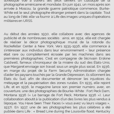
soviétique vue à travers ses yeux devient un classique de la
photographie américaine et mondiale. En juin 1941, un mois après son
arrivée à Moscou, la grande guerre patriotique commence, Burke-
White est le seul photographe étranger présent dans la capitale. Tout
au long de l'été, elle va fournir à Life des images uniques d'opérations
militaires en URSS.
Au début des années 1930, elle collabore avec des agences de
publicité et de nombreuses sociétés : ainsi, en 1934, elle est chargée
de réaliser le décor photographique mural de la rotonde du
Rockefeller Center à New York. Vers 1935-1936, elle commence à
s’intéresser aux individus dans leur environnement – leur présence
était rare ou complètement écrasée par les machines dans ses
premières photographies. C’est en compagnie de l’écrivain Erskine
Caldwell, fameux chroniqueur de la misère du sud des États-Unis,
que Margaret envisage son travail sous un angle plus social. En 1936,
en marge du projet de la Farm Security Administration chargée
d’aider les paysans touchés par la Grande Dépression, ils sillonnent les
États du Sud, afin de documenter et dénoncer les injustices du
métayage et la paupérisation des zones rurales. En 1935, elle rejoint
Life, et en 1936, le magazine lance son premier numéro, avec, en
couverture, une des photographies de Bourke-White : Fort Peck Dam,
Montana 1936 (« Le barrage de Fort Peck, Montana 1936 »). Leur
collaboration aboutit à la publication d’un des livres les plus vendus à
l’époque, You Have Seen Their Faces (« vous avez vu leurs visages »,
1937). En 1937, une de ses photographies les plus célèbres a été
publiée dans Life : « Bread Line during the Louisville flood, Kentucky