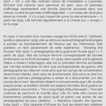
1937 » On y voit des victimes noires de l’inondation à Louisville,
formant une colonne pour percevoir du pain, sous un panneau
d’affichage représentant une famille blanche souriante dans une
voiture. Le titre du panneau d'affichage était : « Le niveau de vie le plus
élevé au monde - il n'y a pas moyen de suivre la voie américaine ». A
partir de 1939, Life l’envoie régulièrement à la chasse aux « scoops »
en Europe.
En 1941, à l’occasion d’un nouveau voyage en URSS avec E. Caldwell,
qu’elle a épousé en 1939, elle se retrouve seule photographe étrangère
à assister au bombardement de Moscou par les Allemands. Elle
publiera un récit passionnant de cette expérience : Shooting the
Russian War 1940 (« photographies de la guerre en Russie 1940 »). À
partir de 1942, elle est l’unique femme correspondante de l’armée
américaine sur le front européen. En 1945, alors qu’elle suit le général
Patton à travers l’Allemagne, elle est la première femme accréditée
par l'armée américaine en tant que correspondante de guerre, elle
photographie les villes en ruine ainsi que les camps de concentration
récemment libérés, dont celui de Buchenwald. Elle est à ce titre l’un
des tous premiers photographes à entrer et à documenter l’un des
camps de la mort. Ses photos étaient si convaincantes que Life va aller
jusqu’à briser sa tradition d’éviter les aspects horribles de la guerre en
les publiant sous le titre « The Living Dead of Buchenwald ». Puis elle
continue de parcourir le monde pour Life. En Inde, elle couvre les
événements politiques de 1946-1948 et prend une autres de ses
photographies les plus célèbres : « Mahatma Gandhi, the Spinner,
India 1946 ». Elle rapporte d’Afrique du Sud ses désormais célèbres