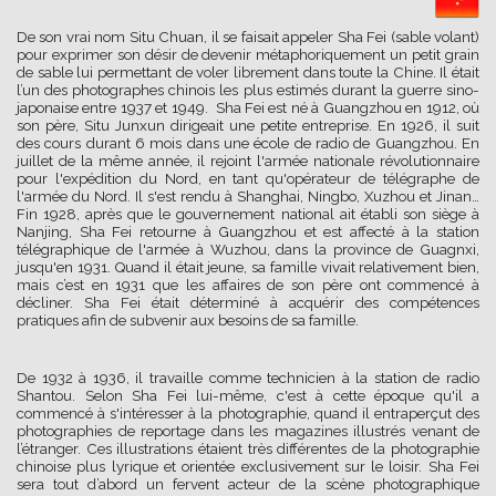
De son vrai nom Situ Chuan, il se faisait appeler Sha Fei (sable volant)
pour exprimer son désir de devenir métaphoriquement un petit grain
de sable lui permettant de voler librement dans toute la Chine. Il était
l’un des photographes chinois les plus estimés durant la guerre sino-
japonaise entre 1937 et 1949. Sha Fei est né à Guangzhou en 1912, où
son père, Situ Junxun dirigeait une petite entreprise. En 1926, il suit
des cours durant 6 mois dans une école de radio de Guangzhou. En
juillet de la même année, il rejoint l'armée nationale révolutionnaire
pour l'expédition du Nord, en tant qu'opérateur de télégraphe de
l'armée du Nord. Il s'est rendu à Shanghai, Ningbo, Xuzhou et Jinan…
Fin 1928, après que le gouvernement national ait établi son siège à
Nanjing, Sha Fei retourne à Guangzhou et est affecté à la station
télégraphique de l'armée à Wuzhou, dans la province de Guagnxi,
jusqu'en 1931. Quand il était jeune, sa famille vivait relativement bien,
mais c’est en 1931 que les affaires de son père ont commencé à
décliner. Sha Fei était déterminé à acquérir des compétences
pratiques afin de subvenir aux besoins de sa famille.
De 1932 à 1936, il travaille comme technicien à la station de radio
Shantou. Selon Sha Fei lui-même, c'est à cette époque qu'il a
commencé à s'intéresser à la photographie, quand il entraperçut des
photographies de reportage dans les magazines illustrés venant de
l’étranger. Ces illustrations étaient très différentes de la photographie
chinoise plus lyrique et orientée exclusivement sur le loisir. Sha Fei
sera tout d’abord un fervent acteur de la scène photographique