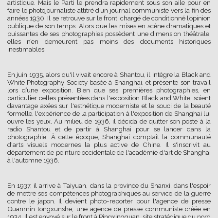
artistique. Mais le Parti le prendra rapidement sous son aile pour en
faire le photojournaliste attitré d’un journal communiste vers la fin des
années 1930. Il se retrouve sur le front, chargé de conditionné l’opinion
publique de son temps. Alors que les mises en scène dramatiques et
puissantes de ses photographies possèdent une dimension théâtrale,
elles n’en demeurent pas moins des documents historiques
inestimables.
En juin 1935, alors qu'il vivait encore à Shantou, il intègre la Black and
White Photography Society basée à Shanghai, et présente son travail
lors d’une exposition. Bien que ses premières photographies, en
particulier celles présentées dans l'exposition Black and White, soient
davantage axées sur l'esthétique moderniste et le souci de la beauté
formelle, l'expérience de la participation à l'exposition de Shanghai lui
ouvre les yeux. Au milieu de 1936, il décida de quitter son poste à la
radio Shantou et de partir à Shanghai pour se lancer dans la
photographie. À cette époque, Shanghai comptait la communauté
d'arts visuels modernes la plus active de Chine. Il s'inscrivit au
département de peinture occidentale de l'académie d'art de Shanghai
à l'automne 1936.
En 1937, il arrive à Taiyuan, dans la province du Shanxi, dans l'espoir
de mettre ses compétences photographiques au service de la guerre
contre le japon. Il devient photo-reporter pour l'agence de presse
Quanmin tongxunshe, une agence de presse communiste créée en
1934. Il est envoyé sur le front à Pingxingguan, site stratégique du nord