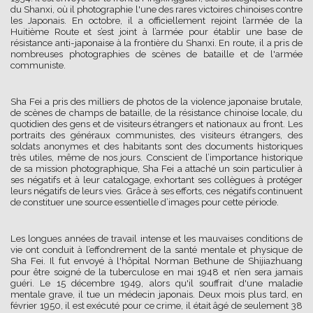
du Shanxi, où il photographie l'une des rares victoires chinoises contre
les Japonais. En octobre, il a officiellement rejoint l’armée de la
Huitième Route et s’est joint à l’armée pour établir une base de
résistance anti-japonaise à la frontière du Shanxi. En route, il a pris de
nombreuses photographies de scènes de bataille et de l'armée
communiste.
Sha Fei a pris des milliers de photos de la violence japonaise brutale,
de scènes de champs de bataille, de la résistance chinoise locale, du
quotidien des gens et de visiteurs étrangers et nationaux au front. Les
portraits des généraux communistes, des visiteurs étrangers, des
soldats anonymes et des habitants sont des documents historiques
très utiles, même de nos jours. Conscient de l’importance historique
de sa mission photographique, Sha Fei a attaché un soin particulier à
ses négatifs et à leur catalogage, exhortant ses collègues à protéger
leurs négatifs de leurs vies. Grâce à ses efforts, ces négatifs continuent
de constituer une source essentielle d’images pour cette période.
Les longues années de travail intense et les mauvaises conditions de
vie ont conduit à l’effondrement de la santé mentale et physique de
Sha Fei. Il fut envoyé à l'hôpital Norman Bethune de Shijiazhuang
pour être soigné de la tuberculose en mai 1948 et n’en sera jamais
guéri. Le 15 décembre 1949, alors qu'il souffrait d'une maladie
mentale grave, il tue un médecin japonais. Deux mois plus tard, en
février 1950, il est exécuté pour ce crime, il était âgé de seulement 38