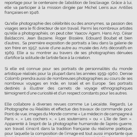
reportage pour le centenaire de l’abolition de l’esclavage. Grâce à lui,
elle va participer à la mission dirigée par Michel Leiris aux Antilles
françaises en 1948.
Qu'elle photographie des célébrités ou des anonymes, sa passion des
visages sera le fil directeur de son travail. Parmi les nombreux artistes
qu'elle a photographiés, on peut citer Yaacov Agam, Hans Arp, César
Baldaccini, Jean Bazaine, Roger Bissière, Edouard Boubat et bien
d’autres… Sa première exposition de portraits a lieu dans la galerie de
son frère en 1957, suivie d’une autre au musée des Arts décoratifs en
1969. Elle a su montrer au travers de ses photographies dénuées
d’artifice la solitude de l’artiste face à la création.
Si elle est connue pour ses portraits de personnalités du monde
artistique réalisés pour la plupart dans les années 1959-1960, Denise
Colomb prendra aussi de nombreuses photographies au cours de ses
nombreux voyages en Inde, en Israël et en Europe. Ses portraits
destinés à illustrer des carnets de voyage ethnographiques
témoignent d’une curiosité et d’un respect constants pour les autres.
Elle collabore à diverses revues comme Le Leicaïste, Regards, Le
Photographe ou Réalités et effectue des travaux de commande pour
Point de vue, images du Monde comme « Le médecin de campagne à
Paris », « Les cochers », « Les souterrains » ou « L’île de Sein ».
Apparenté à l’esprit de la photographie humaniste de l’après-guerre,
son travail s’inscrit dans la tradition française du réalisme poétique,
pour laquelle la composition de l’image est tout aussi importante que