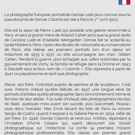
La photographe française portraitiste Denise Loeb plus connue sous le
er
pseudonyme de Denise Colomb est née à Paris le 1
avril 1902.
Elle est la sœur de Pierre Loeb qui possède une galerie renommée à
Paris, et sera la grand-mère de Roland Cahen ainsi que la grand-tante
de Caroline Loeb et d’Isabelle Weingarten. Denise fait sa scolarité au
lycée Molière à Paris. Après des études de violoncelle au conservatoire
de Paris, elle réalise ses premiers portraits lors d'un séjour en
Indochine de 1935 à 1937, où elle accompagne son mari, Gilbert
Cahen. Pendant la guerre, pour échapper aux rafles ordonnées par le
gouvernement de Vichy, sa famille se réfugie dans la Drôme en 1943
à Dieulefit sous le faux nom de « Colomb ». Elle reprendra à partir de
1947 ce pseudonyme en tant que photographe.
Pierre, son frère, l'introduit auprès de peintres et de sculpteurs. C'est
avec Antonin Artaud qu'elle débute, en 1947, une longue série de
portraits d'artistes qu’elle photographie dans l’environnement intime et
familier de leur atelier. À la suite d'Artaud, elle photographiera Nicolas
de Staël, quelques mois avant son suicide, puis Giacometti, Picasso,
assis dans l'escalier, Max Ernst devant les toits de Paris ou encore
Sergio de Castro, quand il expose à la Galerie Pierre en 1954, celle de
son frère. En 1948, Denise Colomb se rend aux Antilles, répondant à
l'invitation d'Aimé Césaire qui, ayant découvert son travail
photographique sur l'Indochine, lui confie sa première mission
photographique professionnelle. Elle réalise son premier grand