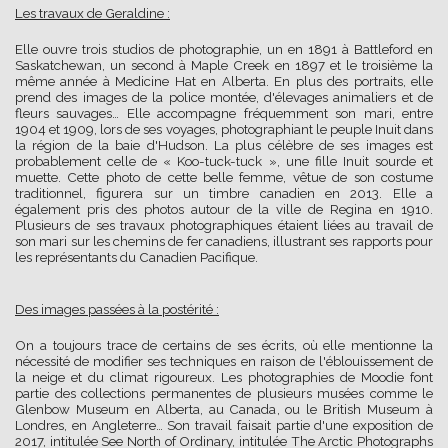
Les travaux de Geraldine :
Elle ouvre trois studios de photographie, un en 1891 à Battleford en
Saskatchewan, un second à Maple Creek en 1897 et le troisième la
même année à Medicine Hat en Alberta. En plus des portraits, elle
prend des images de la police montée, d'élevages animaliers et de
fleurs sauvages… Elle accompagne fréquemment son mari, entre
1904 et 1909, lors de ses voyages, photographiant le peuple Inuit dans
la région de la baie d'Hudson. La plus célèbre de ses images est
probablement celle de « Koo-tuck-tuck », une fille Inuit sourde et
muette. Cette photo de cette belle femme, vêtue de son costume
traditionnel, figurera sur un timbre canadien en 2013. Elle a
également pris des photos autour de la ville de Regina en 1910.
Plusieurs de ses travaux photographiques étaient liées au travail de
son mari sur les chemins de fer canadiens, illustrant ses rapports pour
les représentants du Canadien Pacifique.
Des images passées à la postérité :
On a toujours trace de certains de ses écrits, où elle mentionne la
nécessité de modifier ses techniques en raison de l'éblouissement de
la neige et du climat rigoureux. Les photographies de Moodie font
partie des collections permanentes de plusieurs musées comme le
Glenbow Museum en Alberta, au Canada, ou le British Museum à
Londres, en Angleterre… Son travail faisait partie d'une exposition de
2017, intitulée See North of Ordinary, intitulée The Arctic Photographs