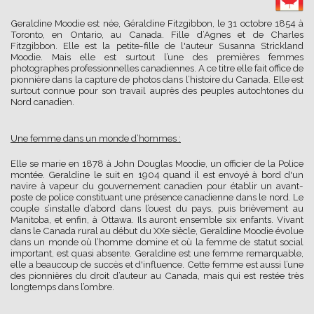
Geraldine Moodie est née, Géraldine Fitzgibbon, le 31 octobre 1854 à
Toronto, en Ontario, au Canada. Fille d’Agnes et de Charles
Fitzgibbon. Elle est la petite-fille de l'auteur Susanna Strickland
Moodie. Mais elle est surtout l’une des premières femmes
photographes professionnelles canadiennes. A ce titre elle fait office de
pionnière dans la capture de photos dans l’histoire du Canada. Elle est
surtout connue pour son travail auprès des peuples autochtones du
Nord canadien.
Une femme dans un monde d’hommes :
Elle se marie en 1878 à John Douglas Moodie, un officier de la Police
montée. Geraldine le suit en 1904 quand il est envoyé à bord d'un
navire à vapeur du gouvernement canadien pour établir un avant-
poste de police constituant une présence canadienne dans le nord. Le
couple s’installe d’abord dans l’ouest du pays, puis brièvement au
Manitoba, et enfin, à Ottawa. Ils auront ensemble six enfants. Vivant
dans le Canada rural au début du XXe siècle, Geraldine Moodie évolue
dans un monde où l’homme domine et où la femme de statut social
important, est quasi absente. Geraldine est une femme remarquable,
elle a beaucoup de succès et d'influence. Cette femme est aussi l’une
des pionnières du droit d’auteur au Canada, mais qui est restée très
longtemps dans l’ombre.