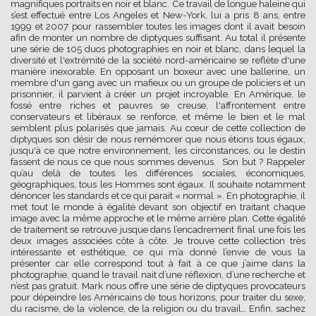
magnifiques portraits en noir et blanc. Ce travail de longue haleine qui
s’est effectué entre Los Angeles et New-York, lui a pris 8 ans, entre
1999 et 2007 pour rassembler toutes les images dont il avait besoin
afin de monter un nombre de diptyques suffisant. Au total il présente
une série de 105 duos photographies en noir et blanc, dans lequel la
diversité et l'extrémité de la société nord-américaine se reflète d'une
manière inexorable. En opposant un boxeur avec une ballerine, un
membre d'un gang avec un mafieux ou un groupe de policiers et un
prisonnier, il parvient à créer un projet incroyable. En Amérique, le
fossé entre riches et pauvres se creuse, l'affrontement entre
conservateurs et libéraux se renforce, et même le bien et le mal
semblent plus polarisés que jamais. Au cœur de cette collection de
diptyques son désir de nous remémorer que nous étions tous égaux,
jusqu'à ce que notre environnement, les circonstances, ou le destin
fassent de nous ce que nous sommes devenus. Son but ? Rappeler
qu’au delà de toutes les différences sociales, économiques,
géographiques, tous les Hommes sont égaux. Il souhaite notamment
dénoncer les standards et ce qui parait « normal ». En photographie, il
met tout le monde à égalité devant son objectif en traitant chaque
image avec la même approche et le même arrière plan. Cette égalité
de traitement se retrouve jusque dans l’encadrement final une fois les
deux images associées côte à côte. Je trouve cette collection très
intéressante et esthétique, ce qui m’a donné l’envie de vous la
présenter car elle correspond tout à fait à ce que j’aime dans la
photographie, quand le travail nait d’une réflexion, d’une recherche et
n’est pas gratuit. Mark nous offre une série de diptyques provocateurs
pour dépeindre les Américains de tous horizons, pour traiter du sexe,
du racisme, de la violence, de la religion ou du travail… Enfin, sachez