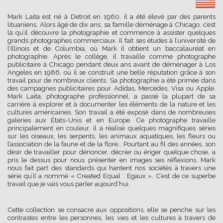
Mark Laita est né à Detroit en 1960, il a été élevé par des parents
lituaniens. Alors âgé de dix ans, sa famille déménage à Chicago, c’est
là qu’il découvre la photographie et commence à assister quelques
grands photographes commerciaux. Il fait ses études à l’université de
l’Illinois et de Columbia, où Mark il obtient un baccalauréat en
photographie. Après le collège, il travaille comme photographe
publicitaire à Chicago pendant deux ans avant de déménager à Los
Angeles en 1986, où il se construit une belle réputation grâce à son
travail pour de nombreux clients. Sa photographie a été primée dans
des campagnes publicitaires pour Adidas, Mercedes, Visa ou Apple.
Mark Laita, photographe professionnel, a passé la plupart de sa
carrière à explorer et à documenter les éléments de la nature et les
cultures américaines. Son travail a été exposé dans de nombreuses
galeries aux États-Unis et en Europe. Ce photographe travaille
principalement en couleur, il a réalisé quelques magnifiques séries
sur les oiseaux, les serpents, les animaux aquatiques, les fleurs ou
l’association de la faune et de la flore… Pourtant au fil des années, son
désir de travailler pour dénoncer, décrier ou ériger quelque chose, a
pris le dessus pour nous présenter en images ses réflexions. Mark
nous fait part des standards qui hantent nos sociétés à travers une
série qu’il a nommé « Created Equal : Egaux ». C’est de ce superbe
travail que je vais vous parler aujourd’hui.
Cette collection se consacre aux oppositions, elle se penche sur les
contrastes entre les personnes, les vies et les cultures à travers de