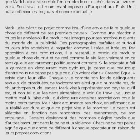
que Mark Laita a rassemblé l’ensemble de ces clichés dans un livre en
2010. Son travail est maintenant exposé en Europe et aux Etats-Unis
où sa réflexion est toujours et encore d’actualité.
Mark Laita décrit ce projet comme issu d’une envie de faire quelque
chose de différent de ses premiers travaux. Comme une réaction à
toutes les années où il a produit des images pour ses nombreux clients
du monde de la publicité. Des photographies parfaites et surtout
toujours très agréables à regarder, comme lissées et irréelles. Par
opposition à ces productions, il a ressenti le besoin de produire
quelque chose de brut et de réel comme la vie l’est vraiment en ce
sens qu'elle est rarement politiquement correcte. Si le spectateur fait
la grimace en découvrant mes dytiques, je pense que beaucoup
d'entre nous ne pense pas que ce qu’ils voient dans « Created Equal »
existe dans leur ville. Chaque ville compte son lot de délinquants
sexuels, de prostituées, de toxicomanes ainsi que d’humanitaires, de
philanthropes ou de leaders. Mark vise à représenter son pays tel qu'il
est, et non tel que les gens aimeraient le voir. Ce travail va jusqu’à
mettre mal à l'aise celui qui découvre certaines associations pour le
moins percutantes. Mais Mark argumente ses choix, en affirmant que
la réalité est dure et que ce projet vise à le montrer. Le destin est
aléatoire en fonction des rencontres, des évènements, de son
entourage… Certains deviennent des hommes d’église tandis que
d’autres basculent dans la haine et la violence. Chacune de ces paires
signifie quelque chose de différent à chaque spectateur en raison de
leurs propres convictions.