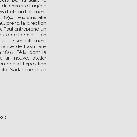
s du chimiste Eugène
ait être initialement
894, Félix s'installe
ul prend la direction
90, Paul entreprend un
ute de la soie. Il en
revue essentiellement
n France de Eastman-
 1897, Félix, dont la
s, un nouvel atelier
riomphe à l'Exposition
Félix Nadar meurt en
o :