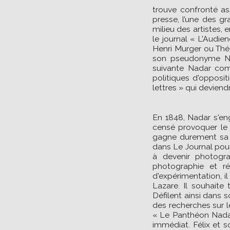
trouve confronté ass
presse, l’une des gr
milieu des artistes, 
le journal « L'Audie
Henri Murger ou Théo
son pseudonyme Nad
suivante Nadar com
politiques d'oppositi
lettres » qui devien
En 1848, Nadar s'en
censé provoquer le s
gagne durement sa vi
dans Le Journal pour
à devenir photogra
photographie et r
d'expérimentation, il
Lazare. Il souhaite
Défilent ainsi dans s
des recherches sur le
« Le Panthéon Nadar
immédiat. Félix et 