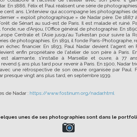
. En 1886, Félix et Paul réalisent une série de photographie
e cent ans. L'interview qui accompagne les photographies dev
e dernier « exploit photographique » de Nadar père. De 1887 à 1
êt de Sénart au sud-est de Paris. Il est malade et ruiné. Pa
er. Il fonde, rue d'Anjou, l'Office général de photographie. En 18
urope Centrale et l'Asie jusqu'au Turkestan pour suivre la Ro
éries de photographies. En 1891, il fonde Paris-Photographe, 
un échec financier. En 1893, Paul Nadar devient l'agent e
evient enfin propriétaire de l'atelier de son père à Paris. En
e est alarmante, s'installe à Marseille et ouvre, à 77 an
 revend 5 ans plus tard pour revenir à Paris. En 1900, Nadar t
s avec une rétrospective de son œuvre organisée par Paul. 
r presque vingt ans plus tard, en septembre 1939.
es de Nadar :
https://www.fostinum.org/nadar.html
elques unes de ses photographies sont dans le portfoli