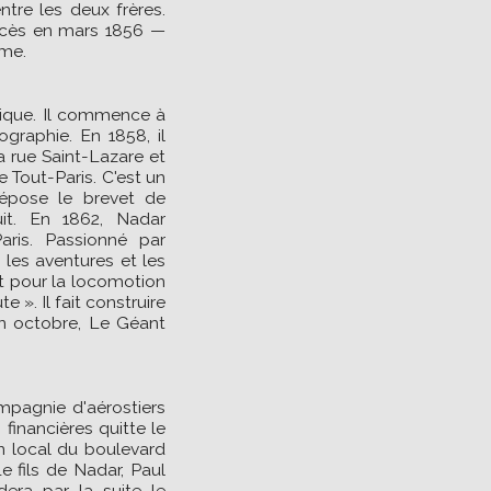
ntre les deux frères.
procès en mars 1856 —
yme.
phique. Il commence à
graphie. En 1858, il
la rue Saint-Lazare et
e Tout-Paris. C'est un
dépose le brevet de
uit. En 1862, Nadar
aris. Passionné par
s les aventures et les
nt pour la locomotion
 ». Il fait construire
n octobre, Le Géant
mpagnie d'aérostiers
 financières quitte le
n local du boulevard
e fils de Nadar, Paul
rdera par la suite le