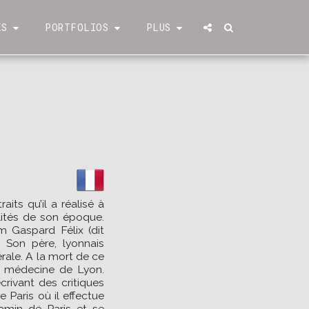
ÉS
PORTFOLIOS
PLUS
aits qu’il a réalisé à
lités de son époque.
 Gaspard Félix (dit
. Son père, lyonnais
érale. A la mort de ce
 de médecine de Lyon.
crivant des critiques
 Paris où il effectue
gamin de Paris et se