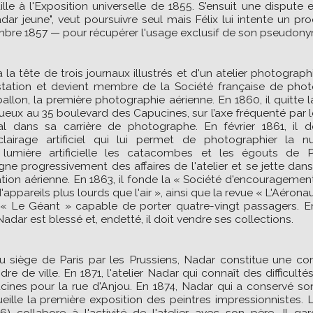
e à l'Exposition universelle de 1855. S'ensuit une dispute e
adar jeune", veut poursuivre seul mais Félix lui intente un 
mbre 1857 — pour récupérer l'usage exclusif de son pseudon
 la tête de trois journaux illustrés et d'un atelier photogra
rostation et devient membre de la Société française de photo
ballon, la première photographie aérienne. En 1860, il quitte 
uxueux au 35 boulevard des Capucines, sur l’axe fréquenté par l
l dans sa carrière de photographe. En février 1861, il 
clairage artificiel qui lui permet de photographier la n
lumière artificielle les catacombes et les égouts de P
loigne progressivement des affaires de l'atelier et se jette dan
ation aérienne. En 1863, il fonde la « Société d'encourageme
ppareils plus lourds que l'air », ainsi que la revue « L'Aéronaute
« Le Géant » capable de porter quatre-vingt passagers. E
adar est blessé et, endetté, il doit vendre ses collections.
du siège de Paris par les Prussiens, Nadar constitue une co
dre de ville. En 1871, l'atelier Nadar qui connaît des difficultés
ines pour la rue d'Anjou. En 1874, Nadar qui a conservé so
ille la première exposition des peintres impressionnistes. L
6) collabore à l'activité de l'atelier avec son père. Il ga