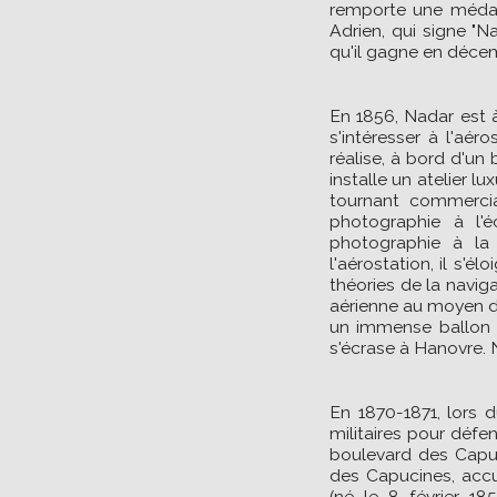
remporte une médaill
Adrien, qui signe "N
qu'il gagne en déce
En 1856, Nadar est à
s'intéresser à l'aé
réalise, à bord d'un 
installe un atelier l
tournant commercia
photographie à l'é
photographie à la 
l'aérostation, il s'é
théories de la navig
aérienne au moyen d'a
un immense ballon 
s'écrase à Hanovre. N
En 1870-1871, lors 
militaires pour défen
boulevard des Capuc
des Capucines, accue
(né le 8 février 185