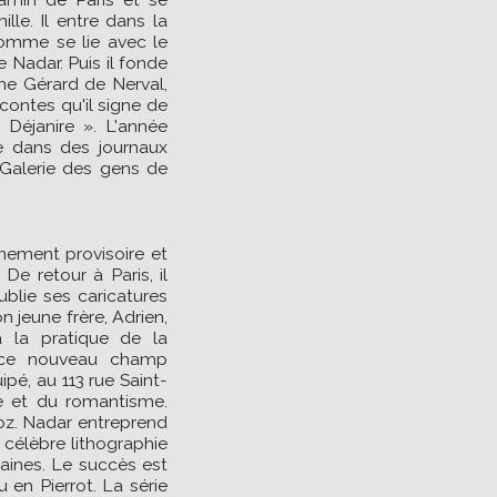
lle. Il entre dans la
 homme se lie avec le
e Nadar. Puis il fonde
mme Gérard de Nerval,
contes qu'il signe de
Déjanire ». L'année
e dans des journaux
 « Galerie des gens de
nement provisoire et
De retour à Paris, il
ublie ses caricatures
 jeune frère, Adrien,
à la pratique de la
t ce nouveau champ
ipé, au 113 rue Saint-
me et du romantisme.
lioz. Nadar entreprend
a célèbre lithographie
aines. Le succès est
en Pierrot. La série