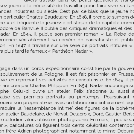
ez jeune à la nécessité de travailler pour faire vivre sa fami
andes industries du siècle. C’est par ce biais que le jeune
en particulier Charles Baudelaire. En 1838, il prend le surnom d
nce » et fréquente la jeunesse artistique de la capitale co
dore de Banville. Il publie des critiques dramatiques et des 
ar. En 1845, il publie son premier roman « La Robe de 
mence véritablement sa carrière de caricaturiste et publi
on. En 1847, il travaille sur une série de portraits intitulée
dra plus tard le fameux « Panthéon Nadar ».
gage dans un corps expéditionnaire constitué par le gouver
oulèvement de la Pologne. Il est fait prisonnier en Prusse. 
e en reprenant ses activités de caricaturiste. En 1849, il p
 rire créé par Charles Philippon. En 1854, Nadar encourage son
phe. Celui-ci ouvre un atelier. Félix s'adonne lui aussi 
éalise ses premiers portraits au printemps. Poursuivan
 ouvre son propre atelier, avec un laboratoire entièrement équ
 traduire la "ressemblance intime" des figures de la bohè
on atelier Baudelaire, de Nerval, Delacroix, Doré, Gautier, Ber
 collodion alors utilisé en photographie. En mars, il publie s
 », caricatures où figurent trois cents célébrités contempor
son frère Adrien photographient notamment le mime Deburau 