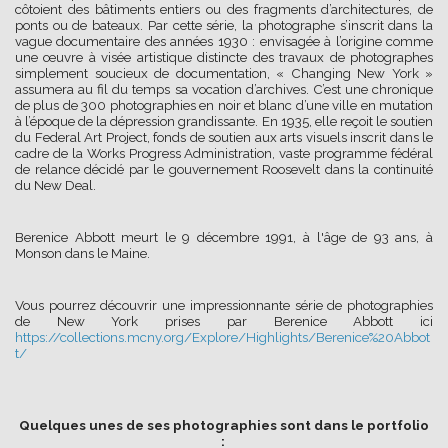
côtoient des bâtiments entiers ou des fragments d’architectures, de
ponts ou de bateaux. Par cette série, la photographe s’inscrit dans la
vague documentaire des années 1930 : envisagée à l’origine comme
une œuvre à visée artistique distincte des travaux de photographes
simplement soucieux de documentation, « Changing New York »
assumera au fil du temps sa vocation d’archives. C’est une chronique
de plus de 300 photographies en noir et blanc d’une ville en mutation
à l’époque de la dépression grandissante. En 1935, elle reçoit le soutien
du Federal Art Project, fonds de soutien aux arts visuels inscrit dans le
cadre de la Works Progress Administration, vaste programme fédéral
de relance décidé par le gouvernement Roosevelt dans la continuité
du New Deal.
Berenice Abbott meurt le 9 décembre 1991, à l'âge de 93 ans, à
Monson dans le Maine.
Vous pourrez découvrir une impressionnante série de photographies
de New York prises par Berenice Abbott ici
https://collections.mcny.org/Explore/Highlights/Berenice%20Abbot
t/
Quelques unes de ses photographies sont dans le portfolio
: