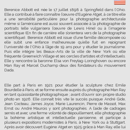
Berenice Abbott est née le 17 juillet 1898 à Springfield dans l’Ohio.
Elle a contribué à faire connaître l’œuvre d'Eugène Atget, à ce titre elle
a une sensibilité particulière pour la photographie architecturale
même si l’américaine est aussi souvent associée à la photographie de
portraits (elle vulgarisera l’œuvre de Lewis Hine) ou à l’imagerie
scientifique (En fin de carrière elle s’orientera vers de la photographie
scientifique). Berenice Abbott est issue d’une famille décomposée où
elle subit une enfance malheureuse qu’elle fuit en rejoignant
l'université de l'Ohio à l’âge de 19 ans pour y étudier le journalisme.
Puis elle intègre les Beaux-Arts de la ville de New York où elle
fréquente Greenwich Village et ses cercles d'artistes et d'intellectuels.
Elle y rencontre la baronne Elsa von Freytag-Loringhoven ou encore
Man Ray et Marcel Duchamp deux des fondateurs du mouvement
Dada.
Elle part à Paris en 1921 pour étudier la sculpture chez Emile
Bourdelle à Paris, et se forme ensuite auprès du photographe Man Ray
en tant qu’assistante photographique ; avant d’ouvrir son propre studio
photo en 1926. Elle connaît très vite le succès puisque André Gide,
Jean Cocteau, James Joyce, Marie Laurencin, Pierre de Massot, Max
Ernst ou André Maurois y sont photographiés. A l’aide de cadrages
serrés et avec une ferme volonté de dépouillement, elle photographie
la bohème artistique et intellectuelle parisienne, et participe à
plusieurs expositions modernistes à Paris, à New York ou à Stuttgart.
Après avoir découvert Eugène Atget en 1925 grâce à Man Ray, elle lui