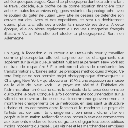
achète quelques tirages. Quand ce photographe dont elle admire tant
le travail décède, elle profite de sa bonne situation financière pour
acheter toutes les archives négligées restantes du photographe avec
le soutien du galeriste Julien Levy. Elle ne cessera de défendre son
œuvre par des livres et des expositions, ce sera un déchirement
quand, plus tard, elle devra céder la moitié de ses droits. A cette
époque, elle collabore également au nouveau magazine français
illustré « VU ». Puis elle part étudier la photographie à Berlin en
Allemagne.
En 1929, à l’occasion d'un retour aux États-Unis pour y travailler
comme photoreporter, elle est surprise par les changements qui
s’opèrent sur la ville qu'elle habitait huit ans auparavant. New York est
en train de disparaître ! Elle entreprend alors de représenter les
transformations urbaines selon les principes méthodiques d’Atget. Ce
sera l'origine de son premier projet photographique d'envergure : «
Changing New York » qui aboutira en 1939 à une exposition au musée
de la ville de New York. Ce projet est réalisé à l’initiative de
l’administration américaine dans le contexte de la crise économique
qui touche le pays. Conçue à la fois comme une documentation sur la
ville et une œuvre artistique, cette vaste commande gouvernementale
montre les changements de la métropole, en saisissant la structure
urbaine et les contrastes entre l’ancien et le moderne. Le projet de
l’artiste est de saisir le changement permanent d’une ville en
perpétuelle mutation. Mêlant d’anciens immeubles et des commerces
aux éléments modernes, tours ou gratte-ciel gigantesques et édifices
moins imposants du passé... Les vitrines et les marchandises empilées