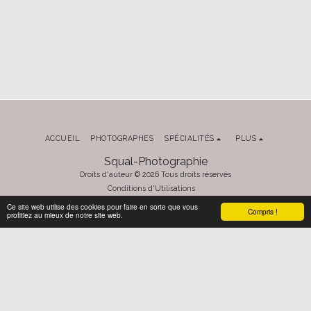
ACCUEIL
PHOTOGRAPHES
SPÉCIALITÉS
PLUS
Squal-Photographie
Droits d'auteur © 2026 Tous droits réservés
Conditions d'Utilisations
Propulsé par
SITE123
-
Créer un site internet
Ce site web utilise des cookies pour faire en sorte que vous
Compris !
profitiez au mieux de notre site web.