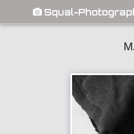
Squal-Photograp
M